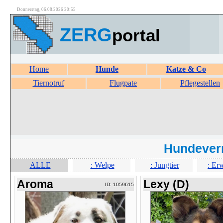
Donnerstag, 06.08.2026 20:55
ZERG
portal
Home
Hunde
Katze & Co
Tiernotruf
Flugpate
Pflegestellen
Hundever
ALLE
: Welpe
: Jungtier
: Er
Aroma
Lexy (D)
ID: 1059615