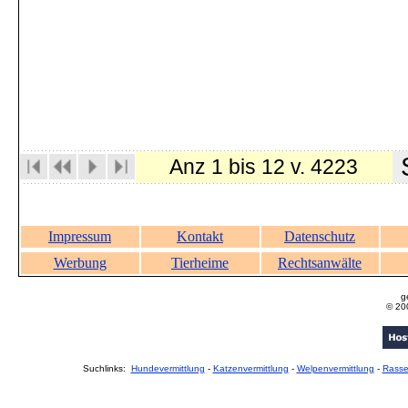
S
Anz 1 bis 12 v. 4223
Impressum
Kontakt
Datenschutz
Werbung
Tierheime
Rechtsanwälte
g
© 20
Suchlinks:
Hundevermittlung
-
Katzenvermittlung
-
Welpenvermittlung
-
Rass